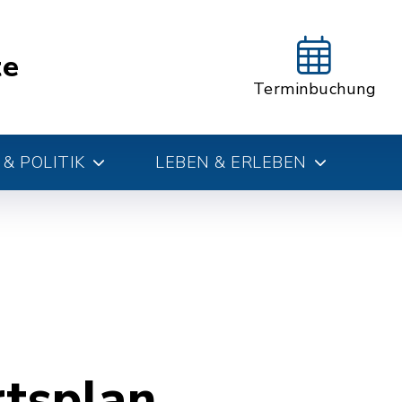
te
Terminbuchung
& POLITIK
LEBEN & ERLEBEN
rtsplan