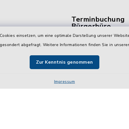
Terminbuchung
Bürgerbüro
Cookies einsetzen, um eine optimale Darstellung unserer Website
Vereinbaren Sie hier b
 gesondert abgefragt. Weitere Informationen finden Sie in unser
online Ihren Termin für 
Bürgerbüro Malente.
Zur Kenntnis genommen
Jetzt Termin buchen
Impressum
Impressum
Sitemap
Cookie-Einstellungen