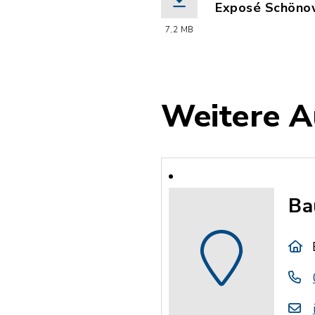
Exposé Schöno
(Dateiname: Ex
7,2 MB
Weitere Au
Ba