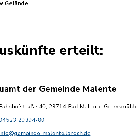
w Gelände
pose_Schoenow_Gelaende.pdf, Dateierweiterung: 
skünfte erteilt:
uamt der Gemeinde Malente
Bahnhofstraße 40, 23714 Bad Malente-Gremsmühl
04523 20394-80
info@gemeinde-malente.landsh.de