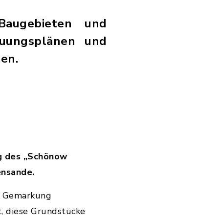
Baugebieten und
auungsplänen und
en.
ng des „Schönow
ensande.
1, Gemarkung
t, diese Grundstücke