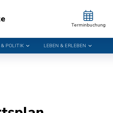
te
Terminbuchung
& POLITIK
LEBEN & ERLEBEN
rtsplan