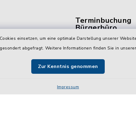
Terminbuchung
Bürgerbüro
Cookies einsetzen, um eine optimale Darstellung unserer Website
Vereinbaren Sie hier b
 gesondert abgefragt. Weitere Informationen finden Sie in unser
online Ihren Termin für 
Bürgerbüro Malente.
Zur Kenntnis genommen
Jetzt Termin buchen
Impressum
Impressum
Sitemap
Cookie-Einstellungen