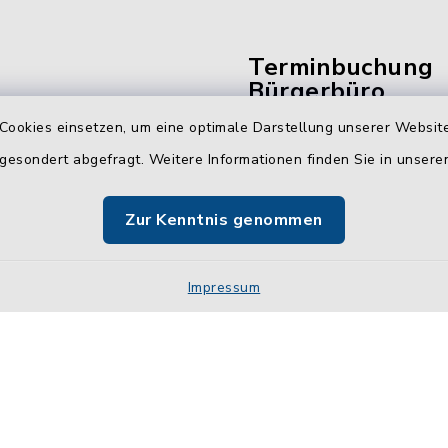
Terminbuchung
Bürgerbüro
Cookies einsetzen, um eine optimale Darstellung unserer Website
Vereinbaren Sie hier b
 gesondert abgefragt. Weitere Informationen finden Sie in unser
online Ihren Termin für 
Bürgerbüro Malente.
Zur Kenntnis genommen
Jetzt Termin buchen
Impressum
Impressum
Sitemap
Cookie-Einstellungen