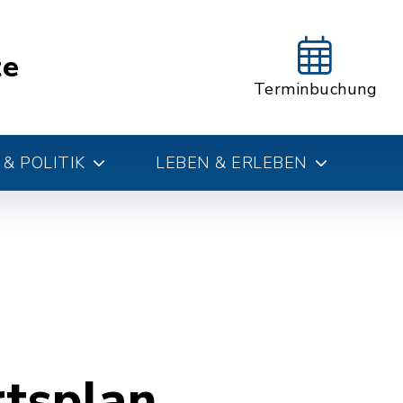
te
Terminbuchung
& POLITIK
LEBEN & ERLEBEN
rtsplan