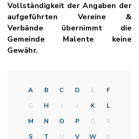
Vollständigkeit der Angaben der
aufgeführten Vereine &
Verbände übernimmt die
Gemeinde Malente keine
Gewähr.
A
B
C
D
E
F
G
H
I
J
K
L
M
N
O
P
Q
R
S
T
U
V
W
X