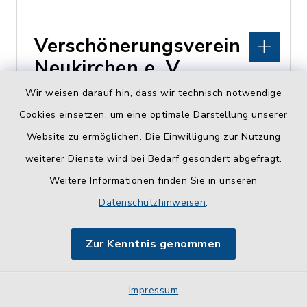
Verschönerungsverein
Neukirchen e. V.
Wir weisen darauf hin, dass wir technisch notwendige
Björn Degner
Cookies einsetzen, um eine optimale Darstellung unserer
0172 32 78 927
Website zu ermöglichen. Die Einwilligung zur Nutzung
weiterer Dienste wird bei Bedarf gesondert abgefragt.
Weitere Informationen finden Sie in unseren
Verschönerungsverein
Datenschutzhinweisen
.
Nüchel e. V.
Zur Kenntnis genommen
Impressum