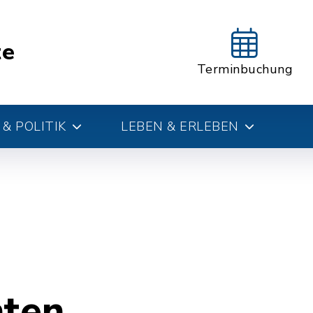
te
Terminbuchung
& POLITIK
LEBEN & ERLEBEN
hten