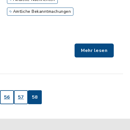
Amtliche Bekanntmachungen
Mehr lesen
56
57
58