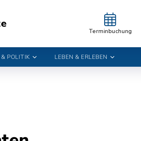
te
Terminbuchung
& POLITIK
LEBEN & ERLEBEN
hten