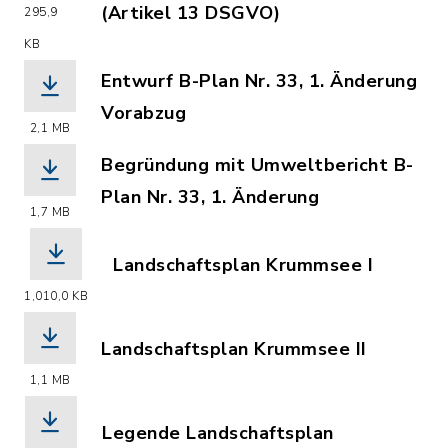
(Artikel 13 DSGVO)
295,9
(Dateiname: Informationspflichten_D
KB
Entwurf B-Plan Nr. 33, 1. Änderung
Vorabzug
2,1 MB
(Dateiname: 231213-EntwurfB-Plan_Nr
Begründung mit Umweltbericht B-
Plan Nr. 33, 1. Änderung
1,7 MB
(Dateiname: 240220_Entwurf-Begruen
Landschaftsplan Krummsee I
(Dateiname: Landschaftsplan-Krummse
1,010,0 KB
Landschaftsplan Krummsee II
(Dateiname: Landschaftsplan-Krummsee
1,1 MB
Legende Landschaftsplan