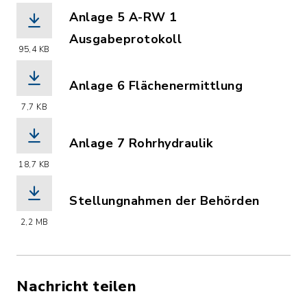
Anlage 5 A-RW 1
Ausgabeprotokoll
95,4 KB
(Dateiname: Anlage_5-A-RW-1-Ausgabe
Anlage 6 Flächenermittlung
(Dateiname: Anlage_6-Flaechenermittl
7,7 KB
Anlage 7 Rohrhydraulik
(Dateiname: Anlage_7-UEbersicht-Rohr
18,7 KB
Stellungnahmen der Behörden
(Dateiname: Stellungnahmen-Behoerden
2,2 MB
Nachricht teilen