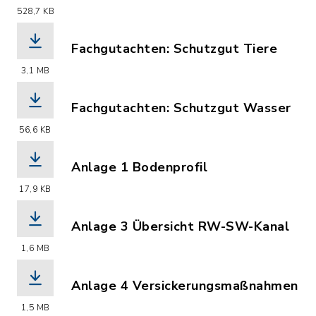
(Dateiname: Auszug-Landschaftspl-Leg
528,7 KB
Fachgutachten: Schutzgut Tiere
(Dateiname: BBS_Malente_BP33-1_BIZ_
3,1 MB
Fachgutachten: Schutzgut Wasser
(Dateiname: Anlage_2-A-RW-1-Berechn
56,6 KB
Anlage 1 Bodenprofil
(Dateiname: Anlage_1-Bodenprofil.pdf
17,9 KB
Anlage 3 Übersicht RW-SW-Kanal
(Dateiname: Anlage_3-UEbersicht_RW-
1,6 MB
Anlage 4 Versickerungsmaßnahmen
(Dateiname: Anlage_4-UEbersicht-Vers
1,5 MB