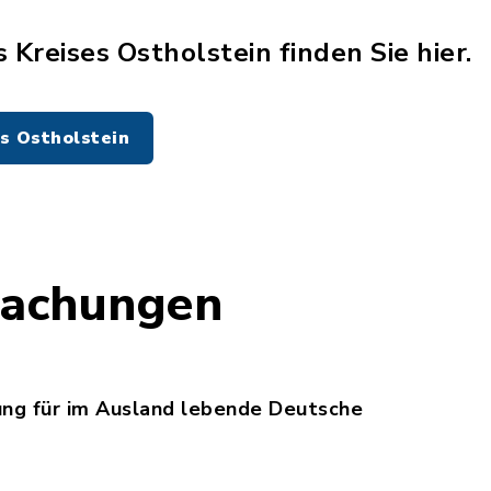
 Kreises Ostholstein finden Sie hier.
s Ostholstein
achungen
ng für im Ausland lebende Deutsche
rierwegnutzung_fuer_im_Ausland_lebende_Deutsch