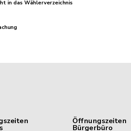
cht in das Wählerverzeichnis
cht_auf_Einsicht_in_das_Waehlerverzeichnis_und_
achung
hlbekanntmachung.pdf, Dateierweiterung: pdf, Da
gszeiten
Öffnungszeiten
s
Bürgerbüro