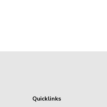
die_Erteilung_von_Wahlscheinen.pdf, Dateierweit
teigröße: 13,43 KB)
Quicklinks