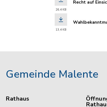
Recht auf Einsi
(Dateiname: Re
26,4 KB
Wahlbekanntm
(Dateiname: Wa
13,4 KB
Gemeinde Malente
Rathaus
Öffnun
Rathau