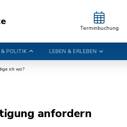
te
Terminbuchung
& POLITIK
LEBEN & ERLEBEN
ige ich wo?
tigung anfordern