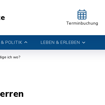
te
Terminbuchung
& POLITIK
LEBEN & ERLEBEN
ige ich wo?
erren