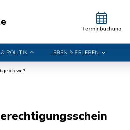
te
Terminbuchung
& POLITIK
LEBEN & ERLEBEN
ige ich wo?
erechtigungsschein