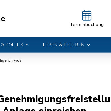
te
Terminbuchung
& POLITIK
LEBEN & ERLEBEN
ige ich wo?
Genehmigungsfreistellu