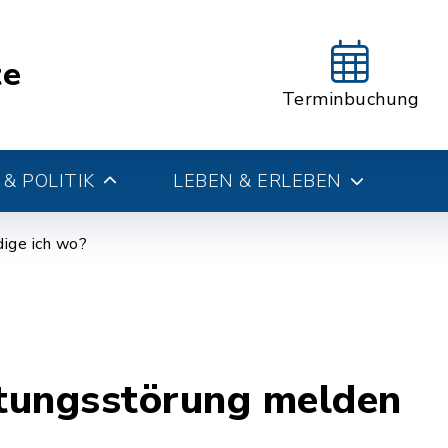
te
Terminbuchung
& POLITIK
LEBEN & ERLEBEN
ige ich wo?
tungsstörung melden