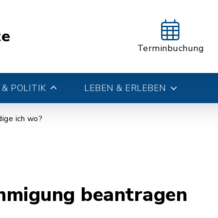
te
Terminbuchung
& POLITIK
LEBEN & ERLEBEN
ige ich wo?
hmigung beantragen