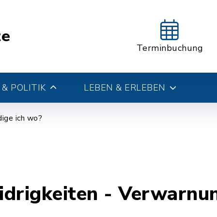
te
Terminbuchung
& POLITIK
LEBEN & ERLEBEN
ige ich wo?
drigkeiten - Verwarnun