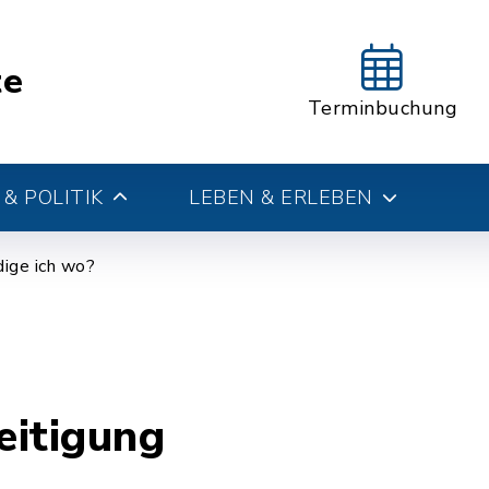
te
Terminbuchung
& POLITIK
LEBEN & ERLEBEN
ige ich wo?
eitigung