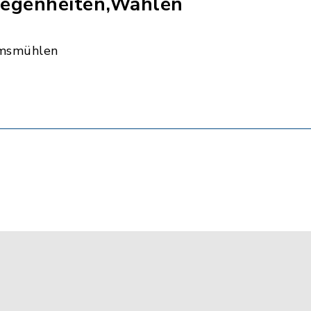
egenheiten,Wahlen
msmühlen