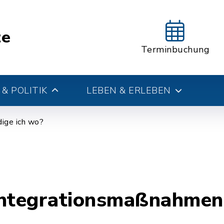
te
Terminbuchung
& POLITIK
LEBEN & ERLEBEN
ige ich wo?
Integrationsmaßnahmen