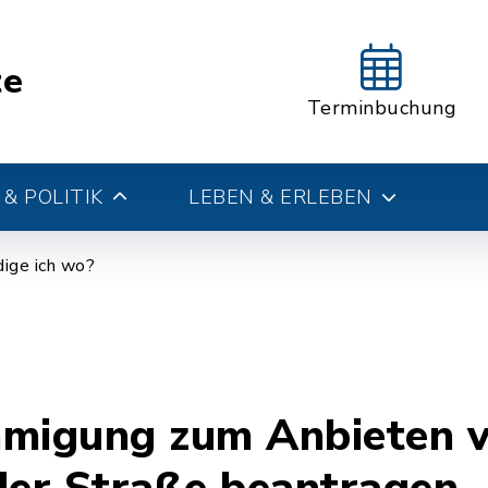
te
Terminbuchung
& POLITIK
LEBEN & ERLEBEN
ige ich wo?
migung zum Anbieten 