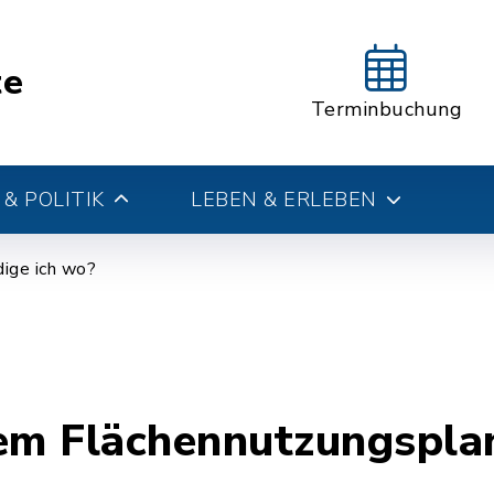
te
Terminbuchung
& POLITIK
LEBEN & ERLEBEN
ige ich wo?
nem Flächennutzungspla