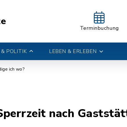
te
Terminbuchung
& POLITIK
LEBEN & ERLEBEN
ige ich wo?
perrzeit nach Gaststät