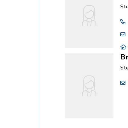
St
Br
St