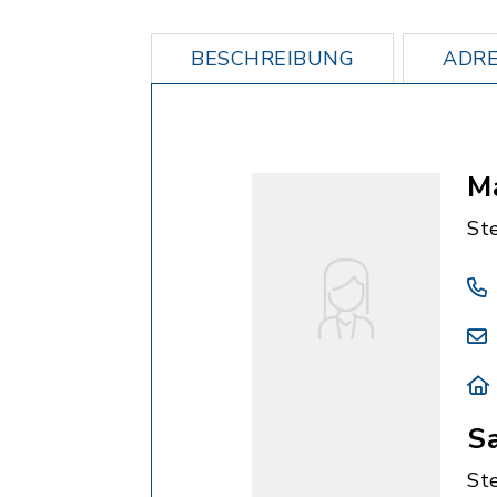
BESCHREIBUNG
ADRE
M
St
S
St