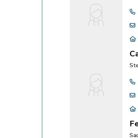
Ca
St
Fe
Sa