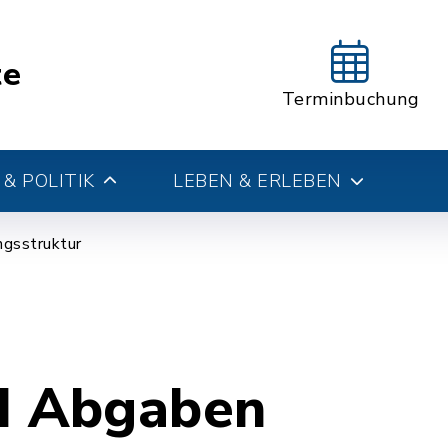
te
Terminbuchung
& POLITIK
LEBEN & ERLEBEN
gsstruktur
d Abgaben