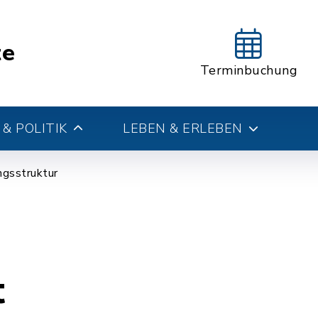
te
Terminbuchung
& POLITIK
LEBEN & ERLEBEN
gsstruktur
t