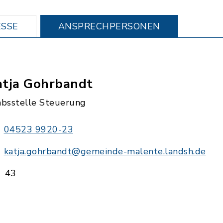
SSE
ANSPRECHPERSONEN
atja Gohrbandt
absstelle Steuerung
04523 9920-23
katja.gohrbandt@gemeinde-malente.landsh.de
43