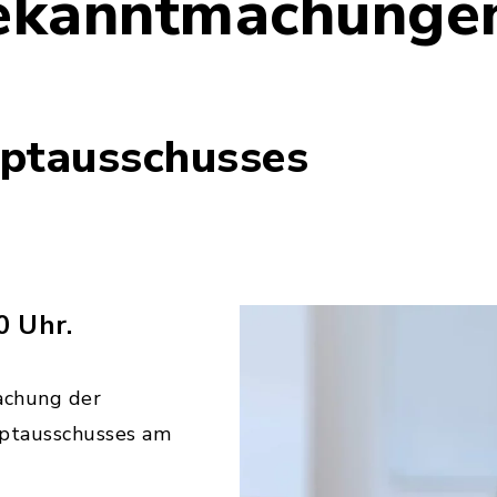
ekanntmachunge
uptausschusses
0 Uhr.
achung der
ptausschusses am