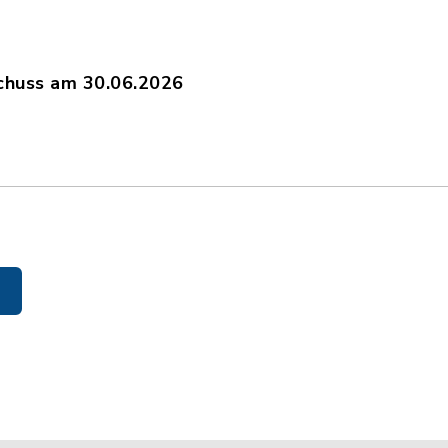
huss am 30.06.2026
ng_TO_HA_30.06.2026.pdf, Dateierweiterung: pd