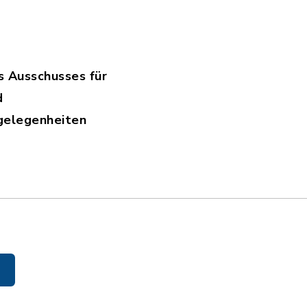
 Ausschusses für
d
gelegenheiten
26.pdf, Dateierweiterung: pdf, Dateigröße: 89,84