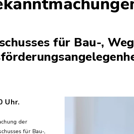
ekanntmachunge
schusses für Bau-, We
sförderungsangelegenhe
0 Uhr.
achung der
chusses für Bau-,