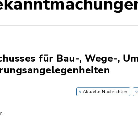
ekanntmachunge
chusses für Bau-, Wege-, U
erungsangelegenheiten
Aktuelle Nachrichten
r.