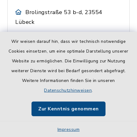
Brolingstraße 53 b-d, 23554
Lübeck
Katasteramt Schleswig-
Wir weisen darauf hin, dass wir technisch notwendige
Holstein
Cookies einsetzen, um eine optimale Darstellung unserer
0451 30090-406
Website zu ermöglichen. Die Einwilligung zur Nutzung
weiterer Dienste wird bei Bedarf gesondert abgefragt.
Weitere Informationen finden Sie in unseren
Datenschutzhinweisen
.
H
Zur Kenntnis genommen
Hegering Malente
Impressum