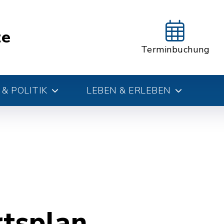
te
Terminbuchung
& POLITIK
LEBEN & ERLEBEN
rtsplan