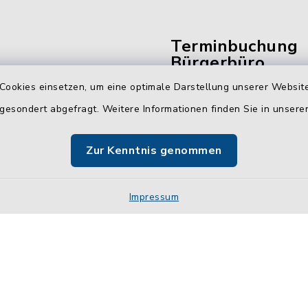
Terminbuchung
Bürgerbüro
Cookies einsetzen, um eine optimale Darstellung unserer Website
Vereinbaren Sie hier b
 gesondert abgefragt. Weitere Informationen finden Sie in unser
online Ihren Termin für 
Bürgerbüro Malente.
Zur Kenntnis genommen
Jetzt Termin buchen
Impressum
Impressum
Sitemap
Cookie-Einstellungen