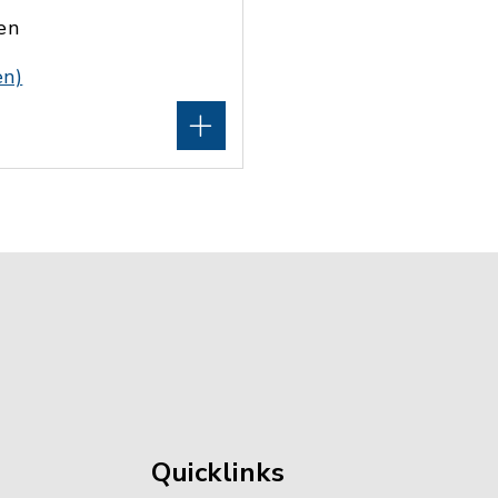
en
en)
Quicklinks