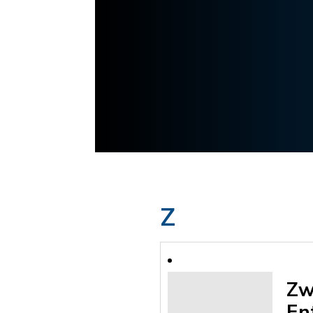
Z
Zw
En