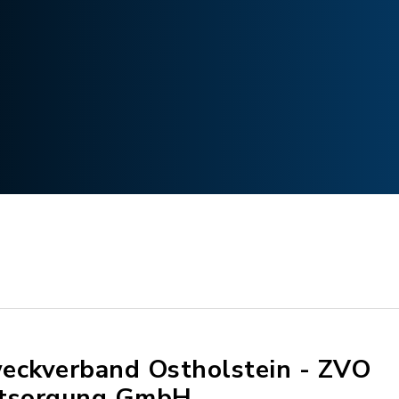
eckverband Ostholstein - ZVO
tsorgung GmbH