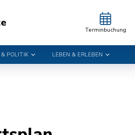
te
Terminbuchung
& POLITIK
LEBEN & ERLEBEN
rtsplan