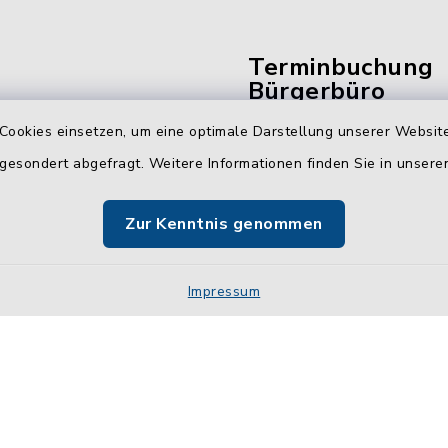
Terminbuchung
Bürgerbüro
Cookies einsetzen, um eine optimale Darstellung unserer Website
Vereinbaren Sie hier b
online Ihren Termin für 
 gesondert abgefragt. Weitere Informationen finden Sie in unser
Bürgerbüro Malente.
Zur Kenntnis genommen
Jetzt Termin buchen
Impressum
Impressum
Sitemap
Cookie-Einstellungen