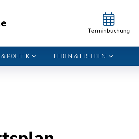
te
Terminbuchung
& POLITIK
LEBEN & ERLEBEN
rtsplan