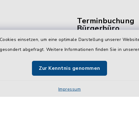
Terminbuchung
Bürgerbüro
Cookies einsetzen, um eine optimale Darstellung unserer Website
Vereinbaren Sie hier b
 gesondert abgefragt. Weitere Informationen finden Sie in unser
online Ihren Termin für 
Bürgerbüro Malente.
Zur Kenntnis genommen
Jetzt Termin buchen
Impressum
Impressum
Sitemap
Cookie-Einstellungen