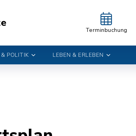
te
Terminbuchung
& POLITIK
LEBEN & ERLEBEN
rtsplan