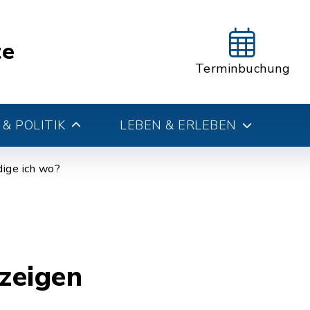
te
Terminbuchung
& POLITIK
LEBEN & ERLEBEN
ige ich wo?
zeigen