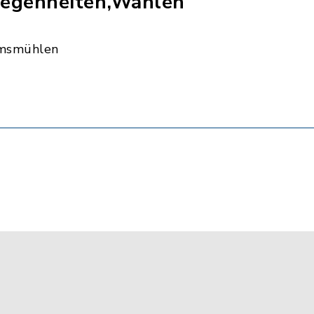
egenheiten,Wahlen
msmühlen