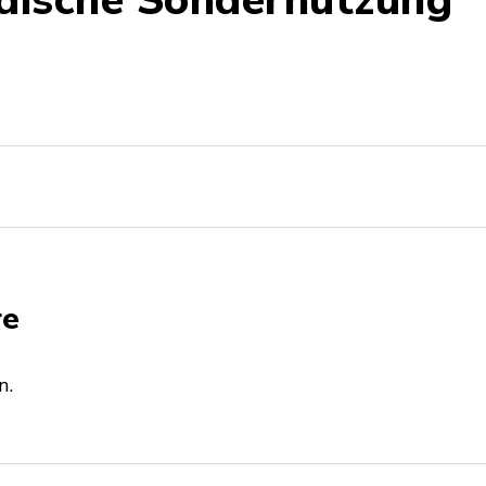
rdische Sondernutzung
re
n.