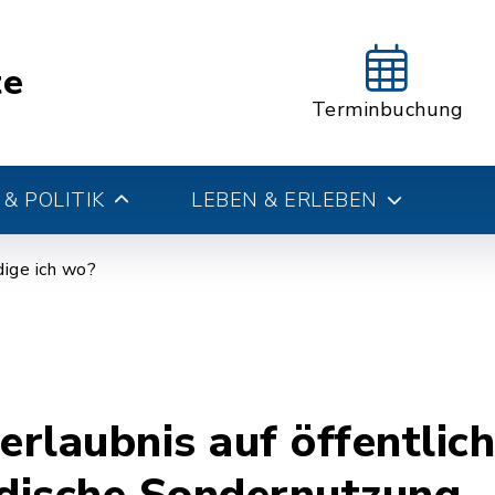
te
Terminbuchung
& POLITIK
LEBEN & ERLEBEN
ige ich wo?
rlaubnis auf öffentlic