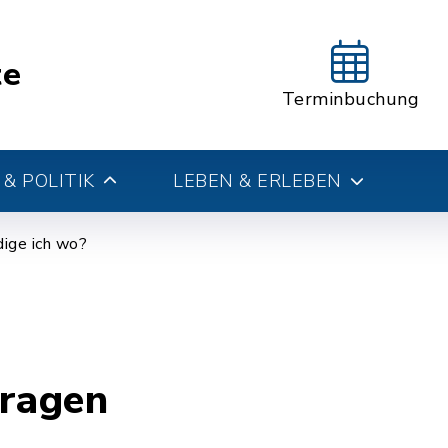
te
Terminbuchung
& POLITIK
LEBEN & ERLEBEN
ige ich wo?
tragen