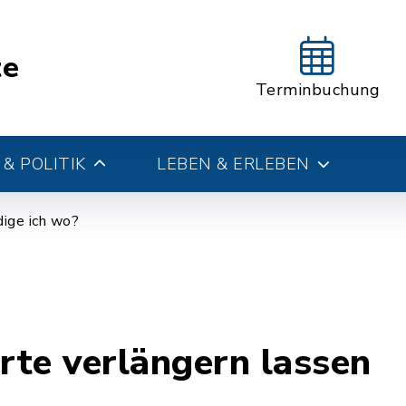
te
Terminbuchung
& POLITIK
LEBEN & ERLEBEN
ige ich wo?
te verlängern lassen