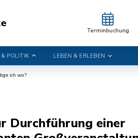
te
Terminbuchung
& POLITIK
LEBEN & ERLEBEN
ige ich wo?
r Durchführung einer