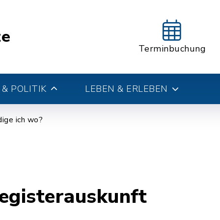
te
Terminbuchung
& POLITIK
LEBEN & ERLEBEN
ige ich wo?
egisterauskunft