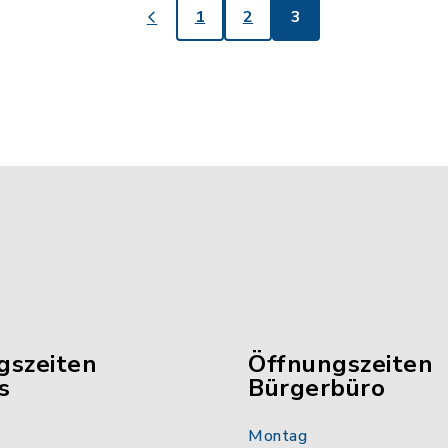
1
2
3
gszeiten
Öffnungszeiten
s
Bürgerbüro
Montag