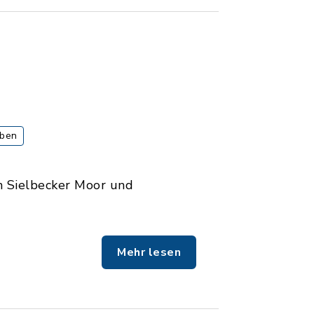
aben
n Sielbecker Moor und
Mehr lesen