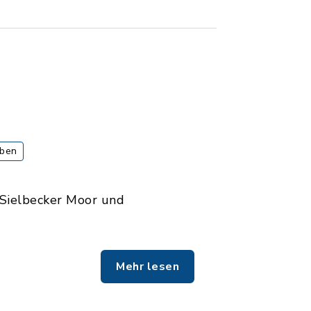
aben
Sielbecker Moor und
Mehr lesen