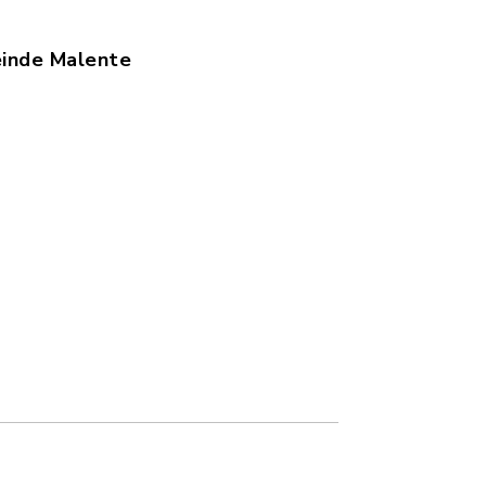
einde Malente
ung: pdf, Dateigröße: 38,63 KB)