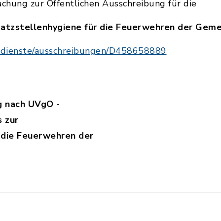
chung zur Öffentlichen Ausschreibung für die
nsatzstellenhygiene für die Feuerwehren der Gem
gsdienste/ausschreibungen/D458658889
g nach UVgO -
 zur
r die Feuerwehren der
_Bekanntmachung_D458658889.pdf, Dateierweiter